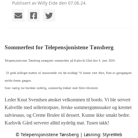
Publisert av Willy Eide den 07.06.24.
Sommerfest for Telepensjonistene Tønsberg
Telepensjonistene Tønsberg arrangerte sommerfest på Karlsvik Gård den 4. juni 2024.
33 gode kolleger møttes til musserende vin før middag! Vi kunne vært flere, flere av gjengangere
uteble denne gangen.
Som vanlig var bordene nydelig, sommerlig dekket med flotte blomster.
Leder Knut Svendsen ønsket velkommen til bords. Vi ble servert
Kalvefile med sellerirotpure, ferske sommergrønnsaker og kremet
salviesaus, og Creme Brulee til dessert. Kunne ikke smakt bedre.
Karlsvik Gård serverer alltid nydelig mat. Tusen takk!
© Telepensjonistene Tønsberg | Løsning:
StyreWeb
Den selvsagte toastmaster Willy Eide, tok oss som vanlig gjennom